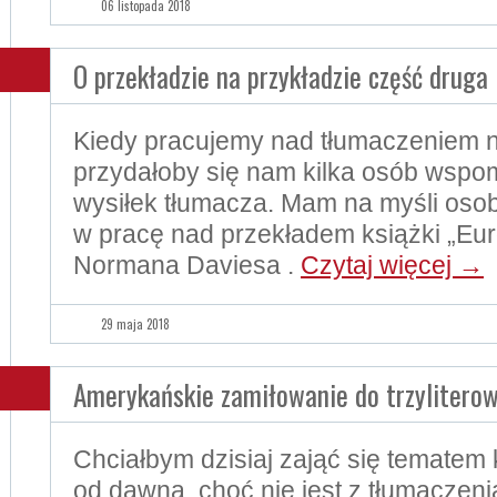
06 listopada 2018
O przekładzie na przykładzie część druga
Kiedy pracujemy nad tłumaczeniem 
przydałoby się nam kilka osób wsp
wysiłek tłumacza. Mam na myśli os
w pracę nad przekładem książki „Eur
Normana Daviesa .
Czytaj więcej
→
29 maja 2018
Amerykańskie zamiłowanie do trzylitero
Chciałbym dzisiaj zająć się tematem 
od dawna, choć nie jest z tłumaczen