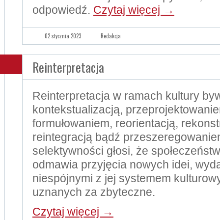
odpowiedź.
Czytaj więcej
→
02 stycznia 2023
Redakcja
Reinterpretacja
Reinterpretacja w ramach kultury b
kontekstualizacją, przeprojektowanie
formułowaniem, reorientacją, rekonst
reintegracją bądź przeszeregowani
selektywności głosi, że społeczeńst
odmawia przyjęcia nowych idei, wyda
niespójnymi z jej systemem kulturo
uznanych za zbyteczne.
Czytaj więcej
→